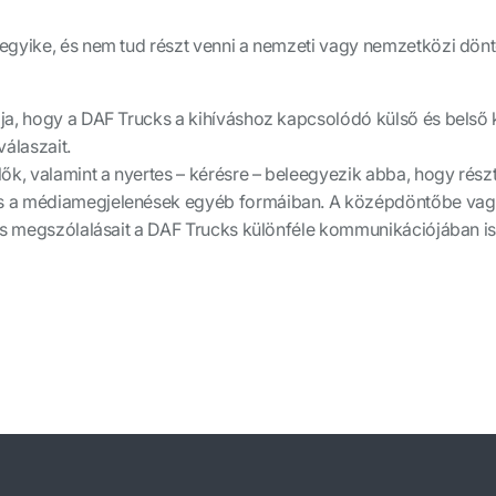
egyike, és nem tud részt venni a nemzeti vagy nemzetközi dön
dja, hogy a DAF Trucks a kihíváshoz kapcsolódó külső és belső
álaszait.
, valamint a nyertes – kérésre – beleegyezik abba, hogy rész
s a médiamegjelenések egyéb formáiban. A középdöntőbe vagy
 és megszólalásait a DAF Trucks különféle kommunikációjában is