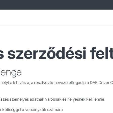
 szerződési fel
lenge
élyt a kihívásra, a résztvevő/ nevező elfogadja a DAF Driver Cha
sszes személyes adatnak valósnak és helyesnek kell lennie
jár költséggel a versenyzők számára