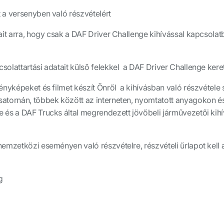
 a versenyben való részvételért
ait arra, hogy csak a DAF Driver Challenge kihívással kapcsolat
olattartási adatait külső felekkel a DAF Driver Challenge keret
ényképeket és filmet készít Önről a kihívásban való részvétele 
atornán, többek között az interneten, nyomtatott anyagokon é
 és a DAF Trucks által megrendezett jövőbeli járművezetői kih
emzetközi eseményen való részvételre, részvételi űrlapot kell 
g