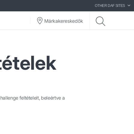
OTHER DAF SITES
Márkakereskedők
tételek
llenge feltételeit, beleértve a