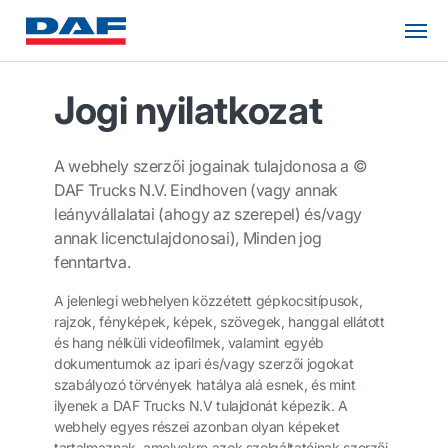
Jogi nyilatkozat
A webhely szerzői jogainak tulajdonosa a ©
DAF Trucks N.V. Eindhoven (vagy annak
leányvállalatai (ahogy az szerepel) és/vagy
annak licenctulajdonosai), Minden jog
fenntartva.
A jelenlegi webhelyen közzétett gépkocsitípusok,
rajzok, fényképek, képek, szövegek, hanggal ellátott
és hang nélküli videofilmek, valamint egyéb
dokumentumok az ipari és/vagy szerzői jogokat
szabályozó törvények hatálya alá esnek, és mint
ilyenek a DAF Trucks N.V tulajdonát képezik. A
webhely egyes részei azonban olyan képeket
tartalmaznak, amelyekre azok szolgáltatóinak szerzői