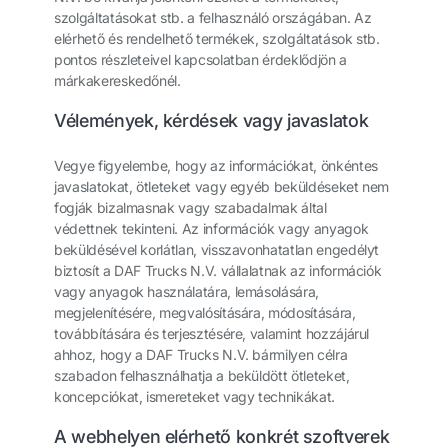
szolgáltatásokat stb. a felhasználó országában. Az
elérhető és rendelhető termékek, szolgáltatások stb.
pontos részleteivel kapcsolatban érdeklődjön a
márkakereskedőnél.
Vélemények, kérdések vagy javaslatok
Vegye figyelembe, hogy az információkat, önkéntes
javaslatokat, ötleteket vagy egyéb beküldéseket nem
fogják bizalmasnak vagy szabadalmak által
védettnek tekinteni. Az információk vagy anyagok
beküldésével korlátlan, visszavonhatatlan engedélyt
biztosít a DAF Trucks N.V. vállalatnak az információk
vagy anyagok használatára, lemásolására,
megjelenítésére, megvalósítására, módosítására,
továbbítására és terjesztésére, valamint hozzájárul
ahhoz, hogy a DAF Trucks N.V. bármilyen célra
szabadon felhasználhatja a beküldött ötleteket,
koncepciókat, ismereteket vagy technikákat.
A webhelyen elérhető konkrét szoftverek