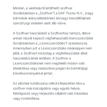
Minden, a webhelyről letölthető szoftver
(továbbiakban a „Szoftver”) a DAF Trucks N.V., (vagy
bármelyik leányvállalatának) és/vagy beszállítójának
szerzői jogi védelem alatt álló műve.
A Szoftver használatát a Szoftverhez tartozó, illetve
annak részét képező végfelhasználói licencszerződés
(továbbiakban a „Licencszerződés”) szabályozza.
Amennyiben azt a Licencszerződés másképpen nem
jelöli, a Szoftvert kizárólag a végfelhasználók általi
használatra lehet letölteni. A Szoftver a
Licencszerződésnek nem megfelelő módon való
átalakítása vagy terjesztése polgári és büntetőjogi
következményekkel járhat.
Az előzőek korlátozása nélkül kifejezetten tilos a
szoftver más kiszolgálóra vagy egyéb helyre,
feldolgozás vagy terjesztés céljából való másolása
vagy továbbítása.