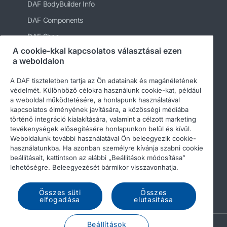
DAF BodyBuilder Info
DAF Components
DAF Shop
A cookie-kkal kapcsolatos választásai ezen
a weboldalon
A DAF tiszteletben tartja az Ön adatainak és magánéletének
védelmét. Különböző célokra használunk cookie-kat, például
a weboldal működtetésére, a honlapunk használatával
kapcsolatos élményének javítására, a közösségi médiába
történő integráció kialakítására, valamint a célzott marketing
tevékenységek elősegítésére honlapunkon belül és kívül.
Weboldalunk további használatával Ön beleegyezik cookie-
használatunkba. Ha azonban személyre kívánja szabni cookie
beállításait, kattintson az alábbi „Beállítások módosítása”
lehetőségre. Beleegyezését bármikor visszavonhatja.
© 2026 DAF
Legal notice
Privacy statement
Terms & Conditions
DAF and cookies
Összes süti
Összes
elfogadása
elutasítása
Beállítások