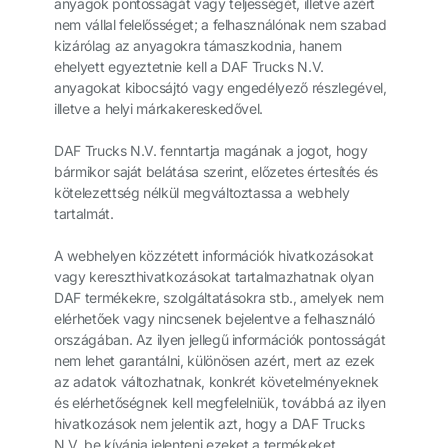
anyagok pontosságát vagy teljességét, illetve azért
nem vállal felelősséget; a felhasználónak nem szabad
kizárólag az anyagokra támaszkodnia, hanem
ehelyett egyeztetnie kell a DAF Trucks N.V.
anyagokat kibocsájtó vagy engedélyező részlegével,
illetve a helyi márkakereskedővel.
DAF Trucks N.V. fenntartja magának a jogot, hogy
bármikor saját belátása szerint, előzetes értesítés és
kötelezettség nélkül megváltoztassa a webhely
tartalmát.
A webhelyen közzétett információk hivatkozásokat
vagy kereszthivatkozásokat tartalmazhatnak olyan
DAF termékekre, szolgáltatásokra stb., amelyek nem
elérhetőek vagy nincsenek bejelentve a felhasználó
országában. Az ilyen jellegű információk pontosságát
nem lehet garantálni, különösen azért, mert az ezek
az adatok változhatnak, konkrét követelményeknek
és elérhetőségnek kell megfelelniük, továbbá az ilyen
hivatkozások nem jelentik azt, hogy a DAF Trucks
N.V. be kívánja jelenteni ezeket a termékeket,