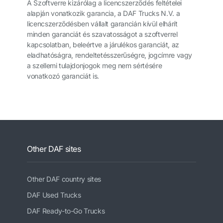
A Szoftverre kizárólag a licencszerződés feltételei
alapján vonatkozik garancia, a DAF Trucks N.V. a
licencszerződésben vállalt garancián kívül elhárít
minden garanciát és szavatosságot a szoftverrel
kapcsolatban, beleértve a járulékos garanciát, az
eladhatóságra, rendeltetésszerűségre, jogcímre vagy
a szellemi tulajdonjogok meg nem sértésére
vonatkozó garanciát is.
Other DAF sites
Other DAF country sites
DAF Used Trucks
DAF Ready-to-Go Trucks