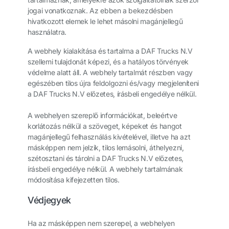
jogai vonatkoznak. Az ebben a bekezdésben
hivatkozott elemek le lehet másolni magánjellegű
használatra.
A webhely kialakítása és tartalma a DAF Trucks N.V
szellemi tulajdonát képezi, és a hatályos törvények
védelme alatt áll. A webhely tartalmát részben vagy
egészében tilos újra feldolgozni és/vagy megjeleníteni
a DAF Trucks N.V előzetes, írásbeli engedélye nélkül.
A webhelyen szereplő információkat, beleértve
korlátozás nélkül a szöveget, képeket és hangot
magánjellegű felhasználás kivételével, illetve ha azt
másképpen nem jelzik, tilos lemásolni, áthelyezni,
szétosztani és tárolni a DAF Trucks N.V előzetes,
írásbeli engedélye nélkül. A webhely tartalmának
módosítása kifejezetten tilos.
Védjegyek
Ha az másképpen nem szerepel, a webhelyen