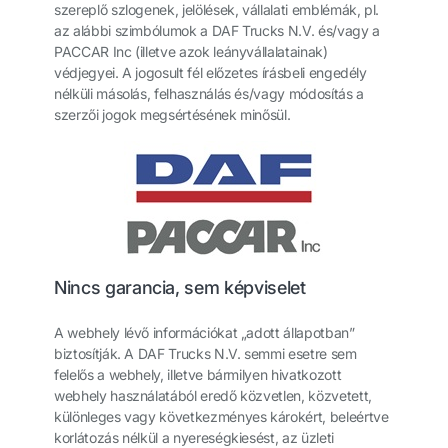
szereplő szlogenek, jelölések, vállalati emblémák, pl.
az alábbi szimbólumok a DAF Trucks N.V. és/vagy a
PACCAR Inc (illetve azok leányvállalatainak)
védjegyei. A jogosult fél előzetes írásbeli engedély
nélküli másolás, felhasználás és/vagy módosítás a
szerzői jogok megsértésének minősül.
Nincs garancia, sem képviselet
A webhely lévő információkat „adott állapotban”
biztosítják. A DAF Trucks N.V. semmi esetre sem
felelős a webhely, illetve bármilyen hivatkozott
webhely használatából eredő közvetlen, közvetett,
különleges vagy következményes károkért, beleértve
korlátozás nélkül a nyereségkiesést, az üzleti