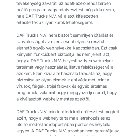
tevékenység zavarát, az adatkezelő rendszerben
beálló program- vagy adatvesztést még akkor sem,
ha a DAF Trucks N.V. vállalatot kifejezetten
értesítették az ilyen károk lehetőségéről.
DAF Trucks N.V. nem biztosít semmilyen jótállást és
szavatosságot az ezen a webhelyen keresztül
elérhető egyéb webhelyekkel kapcsolatban. Ezt csak
kényelmi funkcióként biztosítja, és nem jelenti azt,
hogy a DAF Trucks N.V. helyesli az ilyen webhelyek
tartalmát vagy használatát, illetve felelősséget vállal
azokért. Ezen kívül a felhasználó feladata az, hogy
biztosítsa az olyan elemek elleni védelmet, mint a
vírusok, férgek, trójai falovak és egyéb ártalmas
programok, valamint hogy meggyőződjön arról, hogy
a kiválasztott webhely mentes ezektől.
DAF Trucks N.V. mindent indokolt erőfeszítést megtett
azért, hogy a webhely tartalma a létrehozás és az
utolsó módosítás időpontjában pontos és helytálló
legyen. A DAF Trucks N.V. azonban nem garantálja az